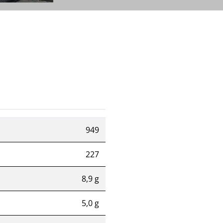
949
227
8,9 g
5,0 g