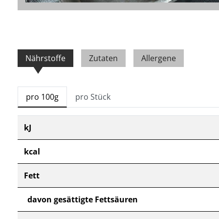
Nährstoffe
Zutaten
Allergene
pro 100g
pro Stück
kJ
kcal
Fett
davon gesättigte Fettsäuren