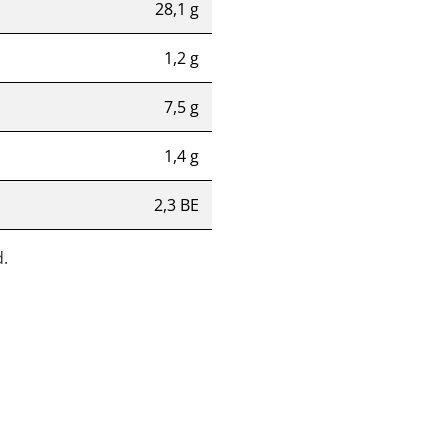
28,1 g
1,2 g
7,5 g
1,4 g
2,3 BE
.